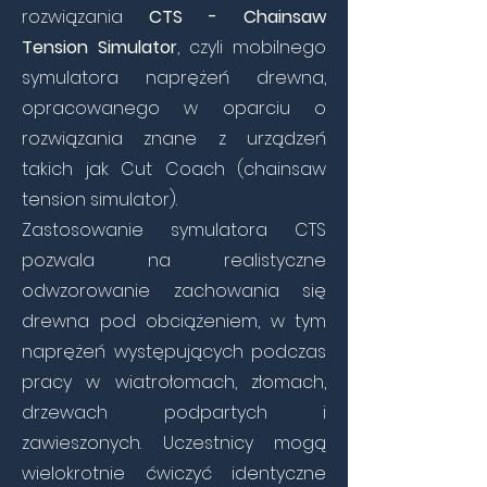
rozwiązania
CTS - Chainsaw
Tension Simulator
, czyli mobilnego
symulatora naprężeń drewna,
opracowanego w oparciu o
rozwiązania znane z urządzeń
takich jak Cut Coach (chainsaw
tension simulator).
Zastosowanie symulatora CTS
pozwala na realistyczne
odwzorowanie zachowania się
drewna pod obciążeniem, w tym
naprężeń występujących podczas
pracy w wiatrołomach, złomach,
drzewach podpartych i
zawieszonych. Uczestnicy mogą
wielokrotnie ćwiczyć identyczne