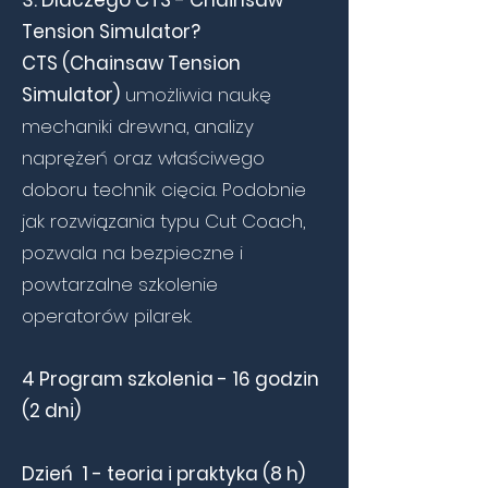
3. Dlaczego CTS - Chainsaw
Tension Simulator?
CTS (Chainsaw Tension
Simulator)
umożliwia naukę
mechaniki drewna, analizy
naprężeń oraz właściwego
doboru technik cięcia. Podobnie
jak rozwiązania typu Cut Coach,
pozwala na bezpieczne i
powtarzalne szkolenie
operatorów pilarek.
4 Program szkolenia - 16 godzin
(2 dni)
Dzień 1 - teoria i praktyka (8 h)