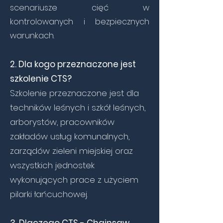
scenariusze cięć w
kontrolowanych i bezpiecznych
warunkach.
2. Dla kogo przeznaczone jest
szkolenie CTS?
Szkolenie przeznaczone jest dla
techników leśnych i szkół leśnych,
arborystów, pracowników
zakładów usług komunalnych,
zarządów zieleni miejskiej oraz
wszystkich jednostek
wykonujących prace z użyciem
pilarki łańcuchowej.