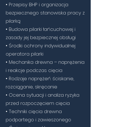
• Przepisy BHP i organizacja
bezpiecznego stanowiska pracy z
pilarką
• Budowa pilarki łańcuchowej i
zasady jej bezpiecznej obsługi
• Środki ochrony indywidualnej
operatora pilarki
• Mechanika drewna – naprężenia
i reakcje podczas cięcia
• Rodzaje naprężeń: ściskanie,
rozciąganie, skręcanie
• Ocena sytuacji i analiza ryzyka
przed rozpoczęciem cięcia
• Techniki cięcia drewna
podpartego i zawieszonego