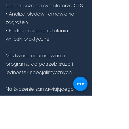
scenariusze na symulatorze CTS
• Analiza błędów i omówienie
zagrożeń
• Podsumowanie szkolenia i
wnioski praktyczne
Możliwość dostosowania
programu do potrzeb służb i
jednostek specjalistycznych.
Na życzenie zamawiającego
szkolenie CTS może zostać
rozszerzone o dodatkowe
scenariusze i procedury
dostosowane do specyfiki