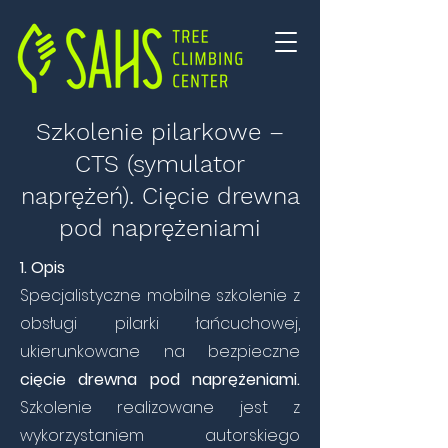
Szkolenie pilarkowe –
CTS (symulator
naprężeń). Cięcie drewna
pod naprężeniami
1. Opis
Specjalistyczne mobilne szkolenie z
obsługi pilarki łańcuchowej,
ukierunkowane na bezpieczne
cięcie drewna pod naprężeniami.
Szkolenie realizowane jest z
wykorzystaniem autorskiego