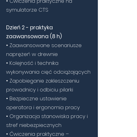
• Ćwiczenia praktyczne na
symulatorze CTS
Dzień 2 - praktyka
zaawansowana (8 h)
• Zaawansowane scenariusze
naprężeń w drewnie
• Kolejność i technika
wykonywania cięć odciążających
• Zapobieganie zakleszczeniu
prowadnicy i odbiciu pilarki
• Bezpieczne ustawienie
operatora i ergonomia pracy
• Organizacja stanowiska pracy i
stref niebezpiecznych
• Ćwiczenia praktyczne –