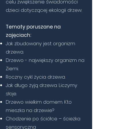
celu zwiększenie świadomości
dzieci dotyczącej ekologii drzew.
Tematy poruszane na
zajęciach:
Jak zbudowany jest organizm
drzewa.
Drzewo - największy organizm na
Ziemi.
Roczny cykl życia drzewa.
Jak długo żyją drzewa. Liczymy
słoje.
Drzewo wielkim domem. Kto
mieszka na drzewie?
Chodzenie po ściółce – ścieżka
sensoryczna