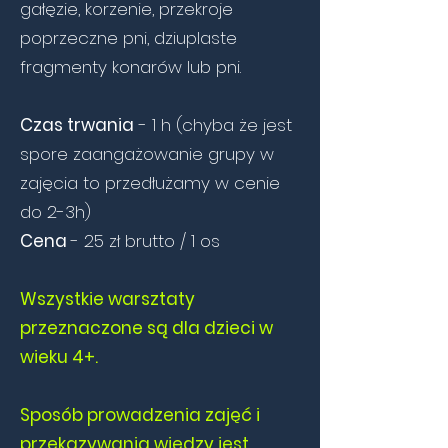
gałęzie, korzenie, przekroje
poprzeczne pni, dziuplaste
fragmenty konarów lub pni.
Czas trwania
- 1 h (chyba że jest
spore zaangażowanie grupy w
zajęcia to przedłużamy w cenie
do 2-3h)
Cena
- 25 zł brutto / 1 os
Wszystkie warsztaty
przeznaczone są dla dzieci w
wieku 4+.
Sposób prowadzenia zajęć i
przekazywania wiedzy jest