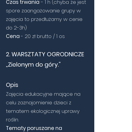
Czas trwania
- 1 h (chyba że jest
spore zaangażowanie grupy w
zajęcia to przedłużamy w cenie
do 2-3h)
Cena
- 20 zł brutto / 1 os
2. WARSZTATY OGRODNICZE
„Zielonym do góry.”
Opis
Zajęcia edukacyjne mające na
celu zaznajomienie dzieci z
tematem ekologicznej uprawy
roślin.
Tematy poruszane na