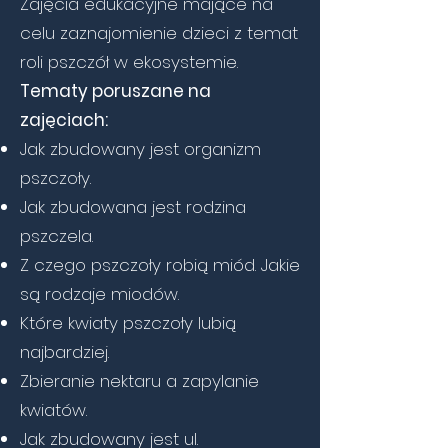
Zajęcia edukacyjne mające na
celu zaznajomienie dzieci z temat
roli pszczół w ekosystemie.
Tematy poruszane na
zajęciach:
Jak zbudowany jest organizm
pszczoły.
Jak zbudowana jest rodzina
pszczela.
Z czego pszczoły robią miód. Jakie
są rodzaje miodów.
Które kwiaty pszczoły lubią
najbardziej.
Zbieranie nektaru a zapylanie
kwiatów.
Jak zbudowany jest ul.