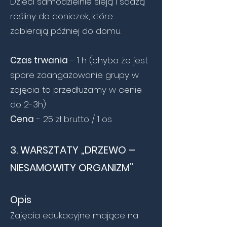
Dzieci samodzielnie sieją i sadzą
rośliny do doniczek, które
zabierają później do domu.
Czas trwania
- 1 h (chyba że jest
spore zaangażowanie grupy w
zajęcia to przedłużamy w cenie
do 2-3h)
Cena
- 25 zł brutto / 1 os
3. WARSZTATY „DRZEWO –
NIESAMOWITY ORGANIZM”
Opis
Zajęcia edukacyjne mające na