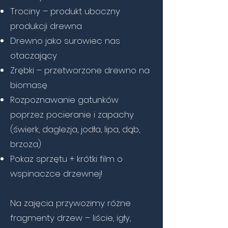
Trociny – produkt uboczny
produkcji drewna
Drewno jako surowiec nas
otaczający
Zrębki – przetworzone drewno na
biomasę
Rozpoznawanie gatunków
poprzez pocieranie i zapachy
(świerk, daglezja, jodła, lipa, dąb,
brzoza)
Pokaz sprzętu + krótki film o
wspinaczce drzewnej!
Na zajęcia przywozimy różne
fragmenty drzew – liście, igły,