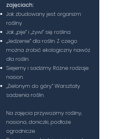
zajęciach:
Jak zbudowany jest organizm
rośliny.
Jak „pije” i „żywi” się roślina.
„Jedzenie” dla roślin. Z czego
można zrobić ekologiczny nawóz
dla roślin.
Siejemy i sadzimy. Różne rodzaje
nasion.
„Zielonym do góry.” Warsztaty
sadzenia roślin.
Na zajęcia przywozimy rośliny,
nasiona, doniczki, podłoże
ogrodnicze.