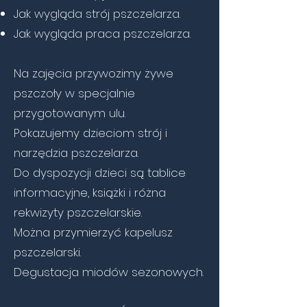
Jak wygląda strój pszczelarza.
Jak wygląda praca pszczelarza.
Na zajęcia przywozimy żywe
pszczoły w specjalnie
przygotowanym ulu.
Pokazujemy dzieciom strój i
narzędzia pszczelarza.
Do dyspozycji dzieci są tablice
informacyjne, książki i różna
rekwizyty pszczelarskie.
Można przymierzyć kapelusz
pszczelarski.
Degustacja miodów sezonowych.