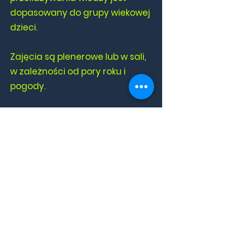
dopasowany do grupy wiekowej
dzieci.
Zajęcia są plenerowe lub w sali,
w zależności od pory roku i
pogody.
KONTAKT
Sahs - Environmental Education
Wierzchy 65A, 46-250 Wierzchy
tel. 690 202 669