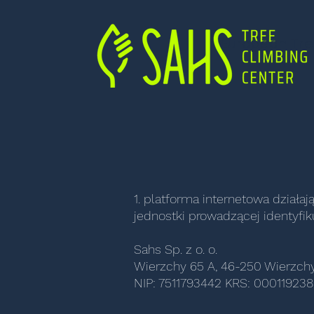
European Tre
1. platforma internetowa działa
jednostki prowadzącej identyfik
Sahs Sp. z o. o.
Wierzchy 65 A, 46-250 Wierzch
NIP: 7511793442 KRS: 0001192