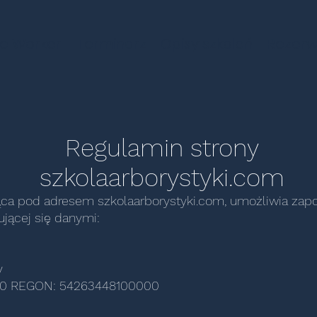
e Worker
Terminarz
Opisy szkoleń
Rezerw
Regulamin strony
szkolaarborystyki.com
jąca pod adresem szkolaarborystyki.com, umożliwia zapo
ującej się danymi:
y
380 REGON: 54263448100000