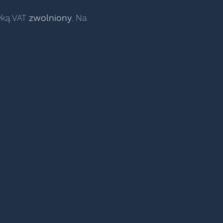
awką VAT
zwolniony
. Na