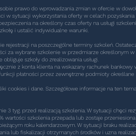
a sobie prawo do wprowadzania zmian w ofercie w dowo
ci w sytuacji wykorzystania oferty w celach pozyskania 
bezpieczenia na określony czas oferty na usługi szkole
ołę i ustalić indywidualne warunki.
ie rejestracji na poszczególne terminy szkoleń. Ostat
ności za wybrane szkolenie w przedmiarze określonym w k
 obliguje szkoły do zrealizowania usługi.
 ręcznie z konta klienta na wskazany rachunek bankowy
funkcji płatności przez zewnętrzne podmioty określane n
 pliki cookies i dane. Szczegółowe informacje na ten t
ie 3 tyg. przed realizacją szkolenia. W sytuacji chęci r
% wartości szkolenia przepada lub zostaje przeniesiona
 bieżącym roku kalendarzowym. W sytuacji braku realizac
wania lub fiskalizacji otrzymanych środków i uzna realiz