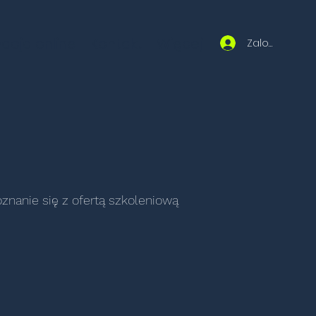
acja online
Kontakt
Więcej
Zaloguj się
znanie się z ofertą szkoleniową