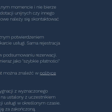
lnym momencie i nie bierze
dotacji unijnych czy innego
niowe należy się skontaktować
ecznym potwierdzeniem
arcie usługi. Sama rejestracja
 w podsumowaniu rezerwacji.
ieraz jako "szybkie płatności"
emat można znaleźć w
polityce
ezygnacji z wyznaczonego
 na ustalony z uczestnikiem
ji usługi w określonym czasie.
ację za zakończoną.