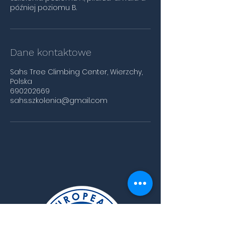
później poziomu B.
Dane kontaktowe
Sahs Tree Climbing Center, Wierzchy,
Polska
690202669
sahs.szkolenia@gmail.com