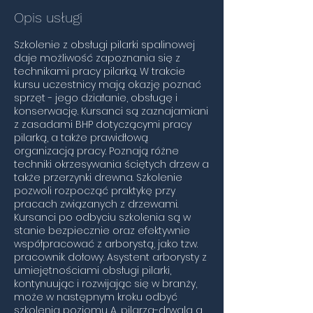
d
Opis usługi
z
.
Szkolenie z obsługi pilarki spalinowej
daje możliwość zapoznania się z
technikami pracy pilarką. W trakcie
kursu uczestnicy mają okazję poznać
sprzęt - jego działanie, obsługę i
konserwację. Kursanci są zaznajamiani
z zasadami BHP dotyczącymi pracy
pilarką, a także prawidłową
organizacją pracy. Poznają różne
techniki okrzesywania ściętych drzew a
także przerzynki drewna. Szkolenie
pozwoli rozpocząć praktykę przy
pracach związanych z drzewami.
Kursanci po odbyciu szkolenia są w
stanie bezpiecznie oraz efektywnie
współpracować z arborystą, jako tzw.
pracownik dołowy. Asystent arborysty z
umiejętnościami obsługi pilarki,
kontynuując i rozwijając się w branży,
może w następnym kroku odbyć
szkolenia poziomu A, pilarza-drwala a