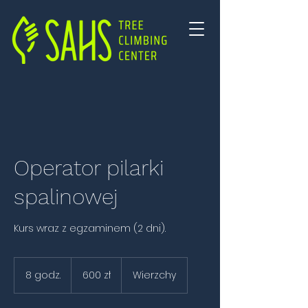
Operator pilarki
spalinowej
Kurs wraz z egzaminem (2 dni).
600
złotych
8 godz.
8
600 zł
Wierzchy
polskich
g
o