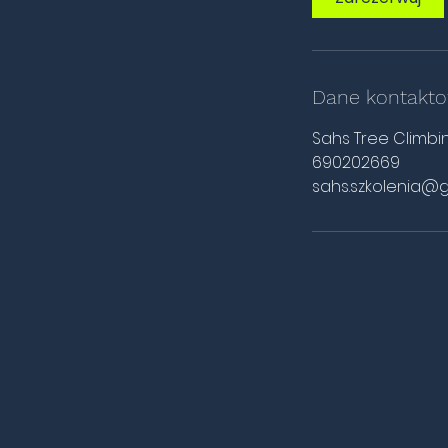
Dane kontakt
Sahs Tree Climbin
690202669
sahs.szkolenia@