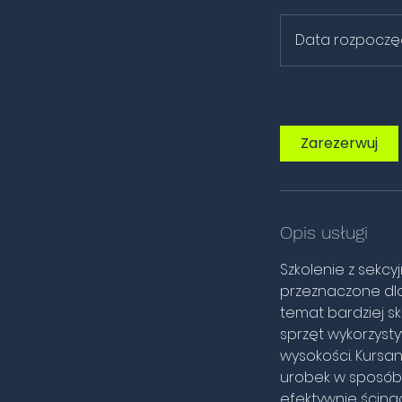
Data rozpoczęcia
Wolne miejsca
Zarezerwuj
Opis usługi
Szkolenie z sekcy
przeznaczone dla
temat bardziej s
sprzęt wykorzysty
wysokości. Kursa
urobek w sposób 
efektywnie ścina