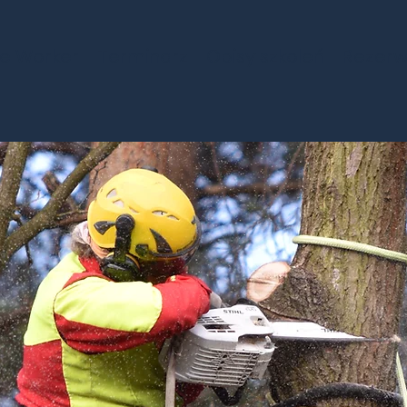
e Worker
Terminarz
Opisy szkoleń
Rezerw