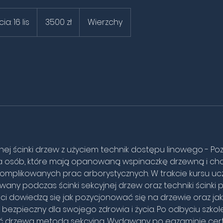
3500
złotych
: 16 lis
D
3500 zł
Wierzchy
polskich
a
t
a
r
o
z
p
o
c
z
jnej ścinki drzew z użyciem technik dostępu linowego - Poz
ę
 osób, które mają opanowaną wspinaczkę drzewną i chci
c
komplikowanych prac arborystycznych. W trakcie kursu uc
i
wany podczas ścinki sekcyjnej drzew oraz techniki ścinki
a
nci dowiedzą się jak pozycjonować się na drzewie oraz ja
:
bezpieczny dla swojego zdrowia i życia. Po odbyciu szkol
1
ć drzewa metodą sekcyjną. Wydawany po egzaminie certy