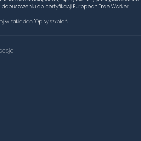
6
dopuszczeniu do certyfikacji European Tree Worker.
l
i
j w zakładce 'Opisy szkoleń'.
s
sesje