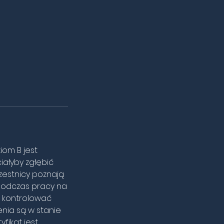
iom B jest
ałyby zgłębić
zestnicy poznają
 podczas pracy na
k kontrolować
enia są w stanie
fikat jest